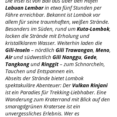
Die Insel ist von Bali aus über den Hafen
Labuan Lembar
in etwa fünf Stunden per
Fähre erreichbar. Bekannt ist Lombok vor
allem für seine traumhaften, weißen Strände.
Besonders im Süden, rund um
Kuta-Lombok
,
locken die Strände mit Erholung und
kristallklarem Wasser. Weiterhin laden die
Gili-Inseln
– nördlich
Gili Trawangan
,
Meno
,
Air
und südwestlich
Gili Nanggu
,
Gede
,
Tangkong
und
Ringgit
– zum Schnorcheln,
Tauchen und Entspannen ein.
Abseits der Strände bietet Lombok
spektakuläre Abenteuer: Der
Vulkan Rinjani
ist ein Paradies für Trekking-Liebhaber. Eine
Wanderung zum Kraterrand mit Blick auf den
smaragdgrünen Kratersee ist ein
unvergessliches Erlebnis. Wer es