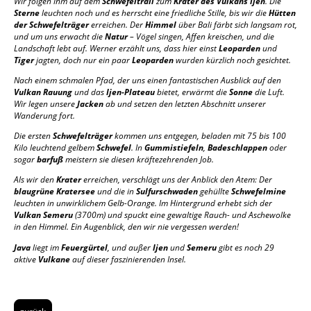
Wir folgen ihm auf dem
Schwefeltrail
zum
Krater des Vulkans Ijen
. Die
Sterne
leuchten noch und es herrscht eine friedliche Stille, bis wir die
Hütten
der Schwefelträger
erreichen. Der
Himmel
über Bali färbt sich langsam rot,
und um uns erwacht die
Natur
– Vögel singen, Affen kreischen, und die
Landschaft lebt auf. Werner erzählt uns, dass hier einst
Leoparden
und
Tiger
jagten, doch nur ein paar
Leoparden
wurden kürzlich noch gesichtet.
Nach einem schmalen Pfad, der uns einen fantastischen Ausblick auf den
Vulkan Rauung
und das
Ijen-Plateau
bietet, erwärmt die
Sonne
die Luft.
Wir legen unsere
Jacken
ab und setzen den letzten Abschnitt unserer
Wanderung fort.
Die ersten
Schwefelträger
kommen uns entgegen, beladen mit 75 bis 100
Kilo leuchtend gelbem
Schwefel
. In
Gummistiefeln
,
Badeschlappen
oder
sogar
barfuß
meistern sie diesen kräftezehrenden Job.
Als wir den
Krater
erreichen, verschlägt uns der Anblick den Atem: Der
blaugrüne Kratersee
und die in
Sulfurschwaden
gehüllte
Schwefelmine
leuchten in unwirklichem Gelb-Orange. Im Hintergrund erhebt sich der
Vulkan Semeru
(3700m) und spuckt eine gewaltige Rauch- und Aschewolke
in den Himmel. Ein Augenblick, den wir nie vergessen werden!
Java
liegt im
Feuergürtel
, und außer
Ijen
und
Semeru
gibt es noch 29
aktive
Vulkane
auf dieser faszinierenden Insel.