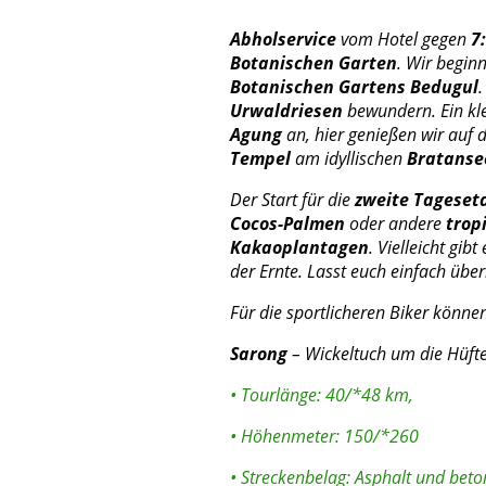
Abholservice
vom Hotel gegen
7
Botanischen Garten
. Wir begin
Botanischen Gartens Bedugul
.
Urwaldriesen
bewundern. Ein kl
Agung
an, hier genießen wir auf 
Tempel
am idyllischen
Bratanse
Der Start für die
zweite Tageset
Cocos-Palmen
oder andere
trop
Kakaoplantagen
. Vielleicht gi
der Ernte. Lasst euch einfach übe
Für die sportlicheren Biker könne
Sarong
– Wickeltuch um die Hüft
• Tourlänge: 40/*48 km,
• Höhenmeter: 150/*260
• Streckenbelag: Asphalt und beto