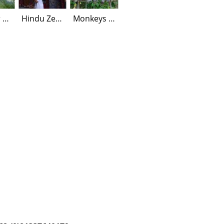
Am Ufer der Bratan Sees
Hindu Zeremonie
Monkeys beim Affenwald Ubud
ren durch.
age im Voraus telefonisch erfolgen.