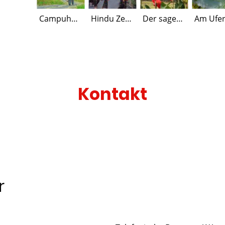
Campuhan Ridge Walk
Hindu Zeremonie
Der sagenumwobene Tempel am Bratan See
Kontakt
 Jahr über führen wir für Sie Ein-, Zwei- und Mehr-Tagestou
r das
Kontaktformular
oder vor Ort in Bali spätestens 2 T
Wir melden uns in deutsch!
r