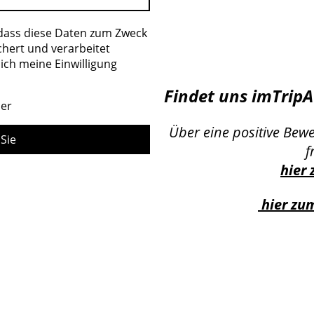
 dass diese Daten zum Zweck
hert und verarbeitet
 ich meine Einwilligung
Findet uns imTripA
der
Über eine positive Bew
Sie
f
hier 
hier zum
AGB
Impressum
Jobs
Home