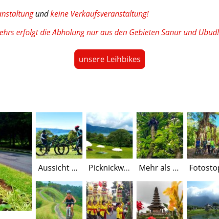
anstaltung
und
keine Verkaufsveranstaltung!
ehrs erfolgt die Abholung nur aus den Gebieten Sanur und Ubud!
unsere Leihbikes
Aussicht von der Picknickwiese bis zum Bratansee
Picknickwiese zum Relaxen
Mehr als 2000 verschiedene Pflanzenarten gibt es im Botanischen Garten