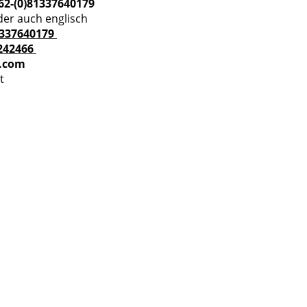
62-(0)81337640179
der auch englisch
1337640179
242466
l.com
t