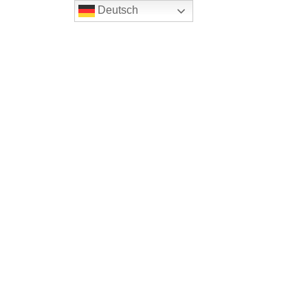
Deutsch
Home
Blog
Bike-und Activreisen
Tages- Mehrtagestouren
Unsere Reiseziele