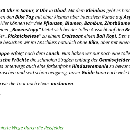
:30 Uhr
in
Sanur
,
8 Uhr
in
Ubud
. Mit dem
Kleinbus
geht es hina
nen den
Bike Tag
mit einer kleinen aber intensiven Runde auf
As
 Hier können wir viele
Pflanzen
,
Blumen
,
Bambus
,
Zimtbäume
einer
„Boxenstopp“
bietet sich bei der tollen Aussicht auf den
B
der
„Picknickwiese“
zu einem
Croissant
einen
Bali Kopi
. Den
e
besuchen wir im Anschluss natürlich ohne
Bike
, aber mit eine
appe
erfolgt nach dem
Lunch
. Nun haben wir nur noch eine toll
ische Früchte
die schmalen Straßen entlang der
Gemüsefelder
bt es unterwegs auch eine farbenfrohe
Hinduzeremonie
zu bewund
rraschen und seid schön neugierig, unser
Guide
kann euch viele D
n wir die Tour auch etwas
ausbauen
.
e
nierte Wege durch die Reisfelder