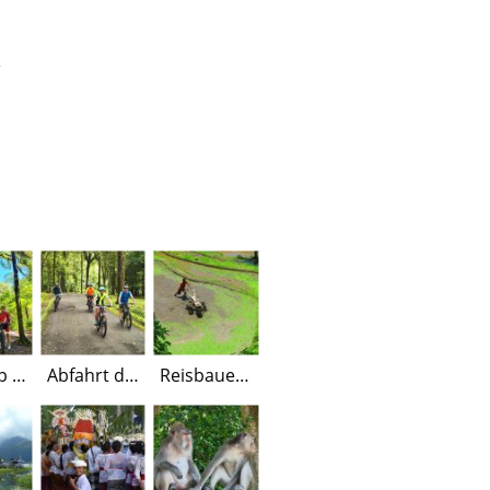
Fotostop beim Giant Tree
Abfahrt durch phantastisches Grün
Reisbauer beim Pflügen