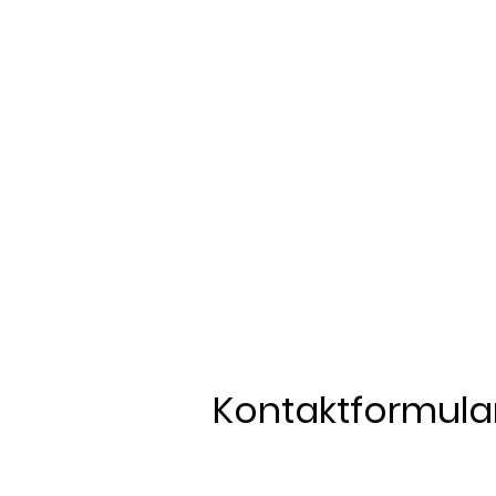
Das ganze
Die Buchung kann per email , übe
Kontaktformula