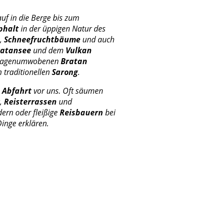
uf in die Berge bis zum
phalt
in der üppigen Natur des
,
Schneefruchtbäume
und auch
ratansee
und dem
Vulkan
 sagenumwobenen
Bratan
m traditionellen
Sarong
.
e
Abfahrt
vor uns. Oft säumen
,
Reisterrassen
und
ern oder fleißige
Reisbauern
bei
inge erklären.