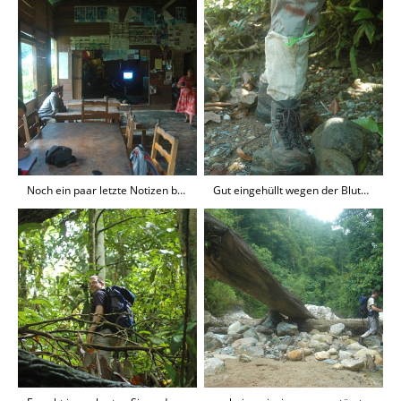
Noch ein paar letzte Notizen beim Sumatra Kaffee mit "Fußbad", dann geht es los
Gut eingehüllt wegen der Blutegel legen wir los