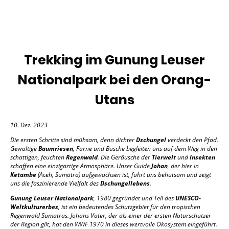
Trekking im Gunung Leuser
Nationalpark bei den Orang-
Utans
10. Dez. 2023
Die ersten Schritte sind mühsam, denn dichter
Dschungel
verdeckt den Pfad.
Gewaltige
Baumriesen
, Farne und Büsche begleiten uns auf dem Weg in den
schattigen, feuchten
Regenwald
. Die Geräusche der
Tierwelt
und
Insekten
schaffen eine einzigartige Atmosphäre. Unser Guide
Johan
, der hier in
Ketambe
(Aceh, Sumatra) aufgewachsen ist, führt uns behutsam und zeigt
uns die faszinierende Vielfalt des
Dschungellebens
.
Gunung Leuser Nationalpark
, 1980 gegründet und Teil des
UNESCO-
Weltkulturerbes
, ist ein bedeutendes Schutzgebiet für den tropischen
Regenwald Sumatras. Johans Vater, der als einer der ersten Naturschützer
der Region gilt, hat den WWF 1970 in dieses wertvolle Ökosystem eingeführt.