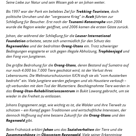
Seine Liebe zur Natur und sein Wissen gab er an Johan weiter.
Bis 1997 war der Park ein beliebtes Ziel für
Trekking-Touristen
, doch
politische Unruhen und der "vergessene Krieg" in
Aceh
führten zur
Schließung für Besucher. Erst nach der
Tsunami-Katastrophe
von 2004
wurde die Region wieder geöffnet, und 2006 kamen die ersten Gäste zurück.
Johan, der während der Schließung für die
Leuser International
Foundation
arbeitete, setzte sich unermüdlich für den Schutz des
Regenwaldes
und der bedrohten
Orang-Utans
ein. Trotz schwieriger
Bedingungen engagierte er sich gegen illegale Abholzung,
Trophäenjagd
und
den Fang von Jungtieren.
Die größte Bedrohung für die
Orang-Utans
, deren Bestand auf Sumatra auf
nur noch 4.000 bis 7.000 Tiere geschätzt wird, ist der Verlust ihres
Lebensraums. Die Weltnaturschutzunion IUCN stuft sie als "vom Aussterben
bedroht" ein. Viele Jungtiere werden gefangen und als Haustiere verkauft –
oft verbunden mit dem Tod der Muttertiere. Beschlagnahmte Tiere werden in
das
Orang-Utan-Rehabilitationszentrum
in Bukit Lawang gebracht, um sie
wieder in die Freiheit zu entlassen.
Johans Engagement zeigt, wie wichtig es ist, die Wälder und ihre Tierwelt zu
schützen – ein Kampf gegen Traditionen und wirtschaftliche Interessen, der
dennoch Hoffnung auf eine bessere Zukunft für die
Orang-Utans
und den
Regenwald
gibt.
Beim Frühstück erklärt
Johan
uns das
Sozialverhalten
der Tiere und die
Zusammenhänge
im
Ökosystem Regenwald
. Viele seiner Erkenntnisse