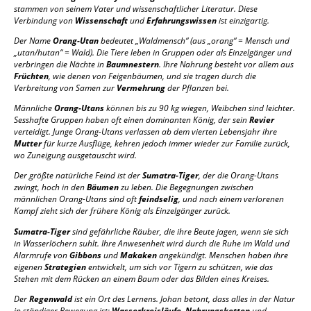
stammen von seinem Vater und wissenschaftlicher Literatur. Diese
Verbindung von
Wissenschaft
und
Erfahrungswissen
ist einzigartig.
Der Name
Orang-Utan
bedeutet „Waldmensch“ (aus „orang“ = Mensch und
„utan/hutan“ = Wald). Die Tiere leben in Gruppen oder als Einzelgänger und
verbringen die Nächte in
Baumnestern
. Ihre Nahrung besteht vor allem aus
Früchten
, wie denen von Feigenbäumen, und sie tragen durch die
Verbreitung von Samen zur
Vermehrung
der Pflanzen bei.
Männliche
Orang-Utans
können bis zu 90 kg wiegen, Weibchen sind leichter.
Sesshafte Gruppen haben oft einen dominanten König, der sein
Revier
verteidigt. Junge Orang-Utans verlassen ab dem vierten Lebensjahr ihre
Mutter
für kurze Ausflüge, kehren jedoch immer wieder zur Familie zurück,
wo Zuneigung ausgetauscht wird.
Der größte natürliche Feind ist der
Sumatra-Tiger
, der die Orang-Utans
zwingt, hoch in den
Bäumen
zu leben. Die Begegnungen zwischen
männlichen Orang-Utans sind oft
feindselig
, und nach einem verlorenen
Kampf zieht sich der frühere König als Einzelgänger zurück.
Sumatra-Tiger
sind gefährliche Räuber, die ihre Beute jagen, wenn sie sich
in Wasserlöchern suhlt. Ihre Anwesenheit wird durch die Ruhe im Wald und
Alarmrufe von
Gibbons
und
Makaken
angekündigt. Menschen haben ihre
eigenen
Strategien
entwickelt, um sich vor Tigern zu schützen, wie das
Stehen mit dem Rücken an einem Baum oder das Bilden eines Kreises.
Der
Regenwald
ist ein Ort des Lernens. Johan betont, dass alles in der Natur
in ständiger Bewegung ist:
Wasserkreisläufe
,
Nahrungsketten
und