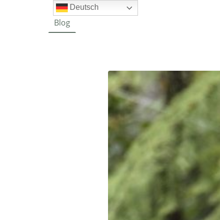
Deutsch
Home
Blog
Bike-und Activreisen
Tages- Mehrtagestouren
Unsere Reiseziele