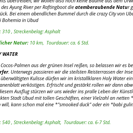
hts übertreiben, wir wollen also noch keine Bäume aus dem Urwal
 des Ayung River per Raftingboot die
atemberaubende Natu
r 
ück. Bei einem abendlichen Bummel durch die crazy City von Ub
li Bohemia in Ubud
 310 , Streckenbelag: Asphalt
licher Natur:
10 km, Tourdauer: ca. 6 Std.
Y WATER
Cocos-Palmen aus der grünen Insel reißen, so belassen wir es be
rfer
. Unterwegs passieren wir die steilsten Reisterrassen der Ins
berwältigten Kulisse dürfen wir im kristallklaren Holy Water e
nenblatt verköstigen. Erfrischt und gestärkt rollen wir dann abwä
esem Ausflug stürzen wir uns wieder ins pralle Leben der Künstl
kten Stadt Ubud mit tollen Geschäften, einer Vielzahl an nette
n will, kann schon mal eine *"smooked duck" oder ein *babi guling
540 , Streckenbelag: Asphalt, Tourdauer: ca. 6-7 Std.