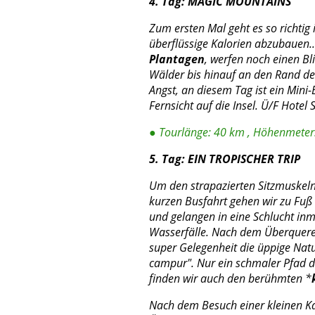
4. Tag: MAGIC MOUNTAINS
Zum ersten Mal geht es so richtig 
überflüssige Kalorien abzubauen...
Plantagen
, werfen noch einen Bl
Wälder bis hinauf an den Rand de
Angst, an diesem Tag ist ein Mini
Fernsicht auf die Insel. Ü/F Hotel 
● Tourlänge: 40 km , Höhenmeter:
5. Tag: EIN TROPISCHER TRIP
Um den strapazierten Sitzmuskeln
kurzen Busfahrt gehen wir zu Fuß
und gelangen in eine Schlucht inm
Wasserfälle. Nach dem Überquere
super Gelegenheit die üppige Natur
campur". Nur ein schmaler Pfad d
finden wir auch den berühmten *
Nach dem Besuch einer kleinen Ka