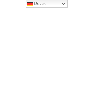
Deutsch
Home
Blog
Bike-und Activreisen
Tages- Mehrtagestouren
Unsere Reiseziele