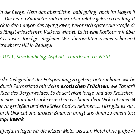
in die Berge. Wem das abendliche "babi guling" noch im Magen lie
.. Die ersten Kilometer radeln wir aber relativ gelassen entlang 
ick in den Canyon des Ayung River, bevor sich später die Straße 
s längst erloschenen Vulkans windet. Es ist eine Radtour mit üb
-Bus unser ständiger Begleiter. Wir übernachten in einer schönen
Strawberry Hill in Bedugul
 1000 , Streckenbelag: Asphalt, Tourdauer: ca. 6 Std
 die Gelegenheit der Entspannung zu geben, unternehmen wir heu
 durch Farmerland mit vielen
exotischen Früchten
, wie Tamari
itten des Bergurwaldes. Es dauert nicht lange und das Kreischen
n einer Bambusbrücke erreichen wir hinter dem Dickicht einen
W
 zu genießen und ein kühles Bad zu nehmen..... Hier gibt es zur S
urch Dickicht und uralten Bäumen bringt uns dann zu einem tos
kopi luwak
.
ffeefarm legen wir die letzten Meter bis zum Hotel ohne große A