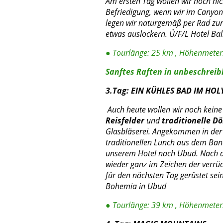
Am ersten Tag wollen wir noch nic
Befriedigung, wenn wir im Canyon
legen wir naturgemäß per Rad zur
etwas auslockern. Ü/F/L Hotel Ba
● Tourlänge: 25 km , Höhenmeter:
Sanftes Raften in unbeschreib
3.Tag:
EIN KÜHLES BAD IM HOL
Auch heute wollen wir noch keine 
Reisfelder
und
traditionelle Dö
Glasbläserei. Angekommen in der ü
traditionellen Lunch aus dem Bana
unserem Hotel nach Ubud. Nach di
wieder ganz im Zeichen der verrüc
für den nächsten Tag gerüstet sei
Bohemia in Ubud
● Tourlänge: 39 km , Höhenmeter: 