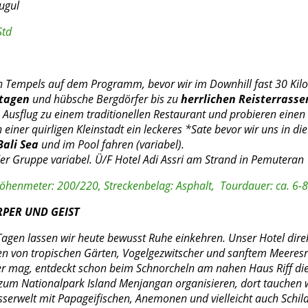
dugul
Std
n Tempels auf dem Programm, bevor wir im Downhill fast 30 Kilo
tagen
und hübsche Bergdörfer bis zu
herrlichen Reisterrasse
Ausflug zu einem traditionellen Restaurant und probieren einen
n einer quirligen Kleinstadt ein leckeres *Sate bevor wir uns in d
Bali Sea
und im Pool fahren 
der Gruppe variabel. Ü/F Hotel Adi Assri am Strand in Pemuteran
öhenmeter: 200/220, Streckenbelag: Asphalt, Tourdauer: ca. 6-8
RPER UND GEIST
Tagen lassen wir heute bewusst Ruhe einkehren. Unser Hotel dire
ben von tropischen Gärten, Vogelgezwitscher und sanftem Meeres
er mag, entdeckt schon beim Schnorcheln am nahen Haus Riff di
zum Nationalpark Island Menjangan organisieren, dort tauchen 
serwelt mit
Papageifischen, Anemonen und vielleicht auch Schild