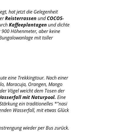
gt, hat jetzt die Gelegenheit
der
Reisterrassen
und
COCOS-
durch
Kaffeeplantagen
und dichte
er 900 Höhenmeter, aber keine
 Bungalowanlage mit toller
te eine Trekkingtour. Nach einer
llo, Maracuja, Orangen, Mango
 der Vögel weicht dem Tosen der
asserfall mit Naturpool.
Eine
tärkung ein traditionelles *"nasi
enden Wasserfall, mit etwas Glück
nstrengung wieder per Bus zurück.