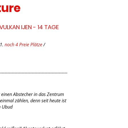
ture
ULKAN IJEN - 14 TAGE
11.
noch 4 Preie Plätze
/
------------------------------------------------
r einen Abstecher in das Zentrum
inmal zählen, denn seit heute ist
in Ubud