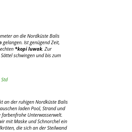
meter an die Nordküste Balis
n
gelangen. Ist genügend Zeit,
 echten
*kopi luwak
. Zur
ie Sättel schwingen und bis zum
(variabel).
 Std
kt an der ruhigen Nordküste Balis
rauschen laden Pool, Strand und
e farbenfrohe Unterwasserwelt.
wir mit Maske und Schnorchel ein
kröten, die sich a
n der Steilwand