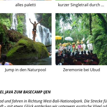
alles paletti
kurzer Singletrail durch Reisfelder
Jump in den Naturpool
Zeremonie bei Ubud
SEL JAVA ZUM BASECAMP IJEN
 und fahren in Richtung West-Bali-Nationalpark. Die Strecke füh
t – mit etwas Glück entdecken wir unterwegs exotische Vögel o